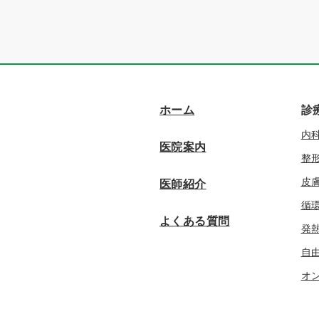
ホーム
診
内
医院案内
整
皮
医師紹介
循
よくある質問
発
自
オ