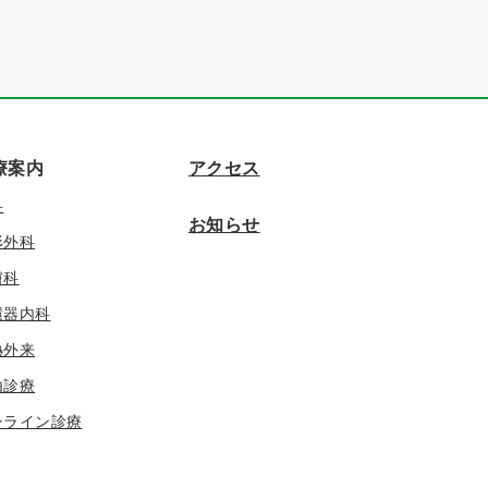
療案内
アクセス
科
お知らせ
形外科
膚科
環器内科
熱外来
由診療
ンライン診療