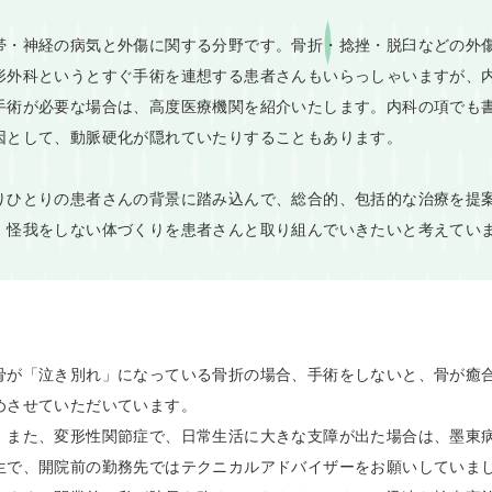
帯・神経の病気と外傷に関する分野です。骨折・捻挫・脱臼などの外
形外科というとすぐ手術を連想する患者さんもいらっしゃいますが、
手術が必要な場合は、高度医療機関を紹介いたします。内科の項でも
因として、動脈硬化が隠れていたりすることもあります。
りひとりの患者さんの背景に踏み込んで、総合的、包括的な治療を提
。怪我をしない体づくりを患者さんと取り組んでいきたいと考えてい
骨が「泣き別れ」になっている骨折の場合、手術をしないと、骨が癒
めさせていただいています。
。また、変形性関節症で、日常生活に大きな支障が出た場合は、墨東
で、開院前の勤務先ではテクニカルアドバイザーをお願いしていまし