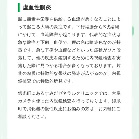
虚血性腸炎
腸に酸素や栄養を供給する血流が悪くなることによ
って起こる大腸の炎症です。下行結腸からS状結腸
にかけて、血流障害が起こります。代表的な症状は
急な腹痛と下痢、血便で、便の色は暗赤色なのが特
徴です。急な下痢や血便などといった症状がひと段
落して、他の疾患を鑑別するために内視鏡検査を実
施した際に見つかる場合が多くなっております。片
側の粘膜に特徴的な帯状の発赤が広がるのが、内視
鏡検査での特徴的所見です。
錦糸町にあるすみだゼネラルクリニックでは、大腸
カメラを使った内視鏡検査を行っております。錦糸
町で消化器の慢性疾患にお悩みの方は、お気軽にご
相談ください。