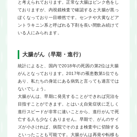
と考えられております。正常な大腸はピンク色をし
ておりますが、内視鏡検査で確認すると大腸が黒っ
ぽくなっており一目瞭然です。センナや大黄などア
ントラキニン系と呼ばれる下剤を長い間飲み続けて
いる人にみられます。
大腸がん（早期・進行）
統計によると、国内で2018年の死因の第2位は大腸
がんとなっております。2017年の罹患数第1位でも
あり、私たちの身近にある病気と言っても過言では
ないでしょう。
大腸がんは、早期に発見することができれば完治を
目指すことができます。とはいえ自覚症状に乏しく
進行スピードが非常に速いことから、進行がんで死
亡する人も少なくありません。早期で、がんのサイ
ズが小さければ、病院でそのまま検査中に切除する
といったことも可能です。大腸がんは再発や転移も